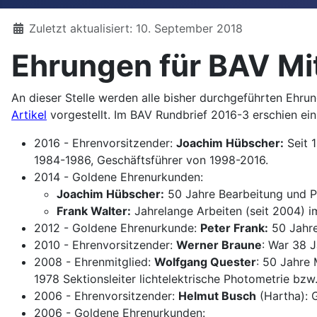
Details
Zuletzt aktualisiert: 10. September 2018
Ehrungen für BAV Mi
An dieser Stelle werden alle bisher durchgeführten Ehr
Artikel
vorgestellt. Im BAV Rundbrief 2016-3 erschien ei
2016 - Ehrenvorsitzender:
Joachim Hübscher:
Seit 
1984-1986, Geschäftsführer von 1998-2016.
2014 - Goldene Ehrenurkunden:
Joachim Hübscher:
50 Jahre Bearbeitung und P
Frank Walter:
Jahrelange Arbeiten (seit 2004) 
2012 - Goldene Ehrenurkunde:
Peter Frank:
50 Jahre
2010 - Ehrenvorsitzender:
Werner Braune
: War 38 
2008 - Ehrenmitglied:
Wolfgang Quester
: 50 Jahre 
1978 Sektionsleiter lichtelektrische Photometrie bz
2006 - Ehrenvorsitzender:
Helmut Busch
(Hartha): G
2006 - Goldene Ehrenurkunden: