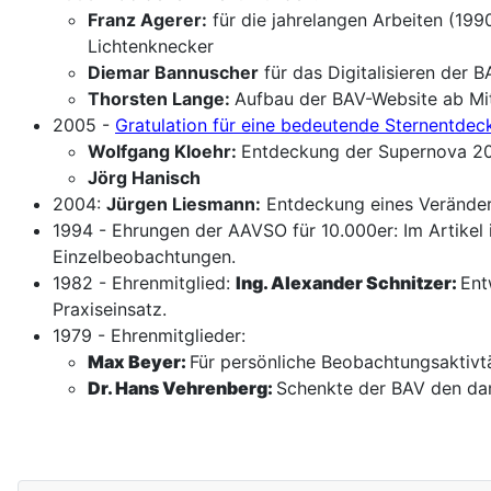
Franz Agerer:
für die jahrelangen Arbeiten (19
Lichtenknecker
Diemar Bannuscher
für das Digitalisieren der 
Thorsten Lange:
Aufbau der BAV-Website ab Mit
2005 -
Gratulation für eine bedeutende Sternentde
Wolfgang Kloehr:
Entdeckung der Supernova 2
Jörg Hanisch
2004:
Jürgen Liesmann:
Entdeckung eines Veränder
1994 - Ehrungen der AAVSO für 10.000er: Im Artikel i
Einzelbeobachtungen.
1982 - Ehrenmitglied:
Ing. Alexander Schnitzer:
Ent
Praxiseinsatz.
1979 - Ehrenmitglieder:
Max Beyer:
Für persönliche Beobachtungsaktivt
Dr. Hans Vehrenberg:
Schenkte der BAV den dam