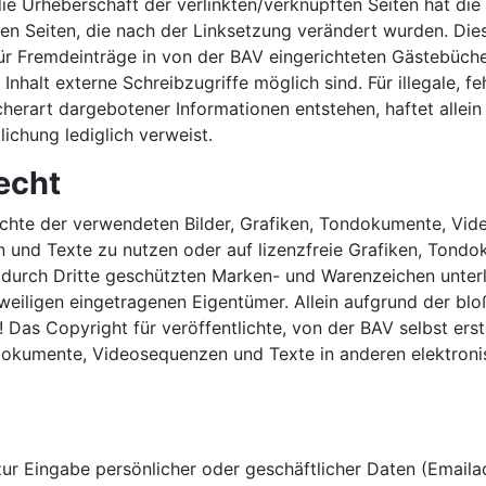
ie Urheberschaft der verlinkten/verknüpften Seiten hat die B
ten Seiten, die nach der Linksetzung verändert wurden. Diese
r Fremdeinträge in von der BAV eingerichteten Gästebüchern
nhalt externe Schreibzugriffe möglich sind. Für illegale, f
herart dargebotener Informationen entstehen, haftet allein
lichung lediglich verweist.
echt
rrechte der verwendeten Bilder, Grafiken, Tondokumente, V
en und Texte zu nutzen oder auf lizenzfreie Grafiken, Ton
. durch Dritte geschützten Marken- und Warenzeichen unte
weiligen eingetragenen Eigentümer. Allein aufgrund der blo
Das Copyright für veröffentlichte, von der BAV selbst erstel
dokumente, Videosequenzen und Texte in anderen elektroni
ur Eingabe persönlicher oder geschäftlicher Daten (Emailad