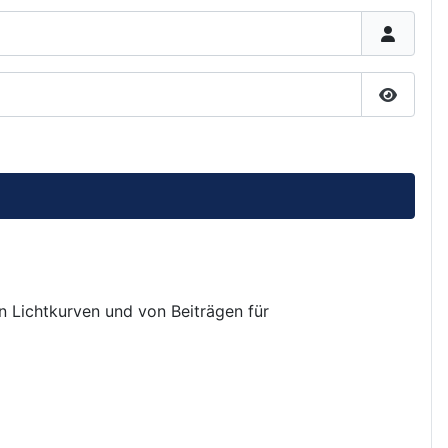
Passwor
on Lichtkurven und von Beiträgen für