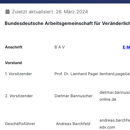
Details
Zuletzt aktualisiert: 26. März 2024
Bundesdeutsche Arbeitsgemeinschaft für Veränderlich
Anschrift
B A V
E-M
Vorstand
1. Vorsitzender
Prof. Dr. Lienhard Pagel
lienhard.pagel(a
dietmar.bannusc
2. Vorsitzender
Dietmar Bannuscher
online.de
andreas.barchfe
Geschäftsführer
Andreas Barchfeld
edv.com