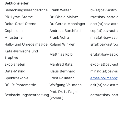
Sektionsleiter
Bedeckungsveränderliche
Frank Walter
bv(at)bav-astro
RR-Lyrae-Sterne
Dr. Gisela Maintz
rr(at)bav-astro.
Delta-Scuti-Sterne
Dr. Gerold Monninger
dsct
(at)bav-ast
Cepheiden
Andreas Barchfeld
cep(at)bav-astr
Mirasterne
Frank Vohla
mira(at)bav-ast
Halb- und Unregelmäßige
Roland Winkler
sr(at)bav-astro.
Kataklysmische und
Matthias Kolb
eru(at)bav-astr
Eruptive
Exoplaneten
Manfred Rätz
exopl(at)bav-as
Data-Mining
Klaus Bernhard
mining(at)bav-a
Spektroskopie
Ernst Pollmann
ernst-pollmann@
DSLR-Photometrie
Wolfgang Vollmann
dslr(at)bav-astr
Prof. Dr. L. Pagel
Beobachtungsbearbeitung
data(at)bav-ast
(komm.)