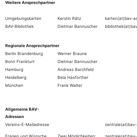
Weitere Ansprechpartner
Umgebungskarten
Kerstin Rätz
karten
(at)bav-a
BAV-Bibliothek
Dietmar Bannuscher
bibliothek
(at)ba
Regionale Ansprechpartner
Berlin Brandenburg
Werner Braune
Bonn Frankturt
Dietmar Bannuscher
Hamburg
Andreas Barchfeld
Heidelberg
Bela Hasforther
München
Frank Walter
Allgemeine BAV-
Adressen
Vereins-E-Mailadresse
zentrale(at)bav-
Fragen und Wünsche
Zwei Möglichkeiten:
zentrale(at)bav-