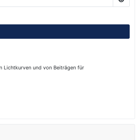
Passwor
on Lichtkurven und von Beiträgen für