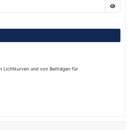
Passwor
on Lichtkurven und von Beiträgen für