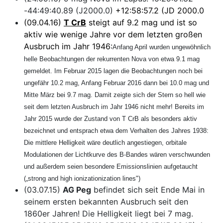
-44:49:40.89 (J2000.0)
+12:58:57.2 (JD 2000.0
(09.04.16)
T CrB
steigt auf 9.2 mag und ist so
aktiv wie wenige Jahre vor dem letzten großen
Ausbruch im Jahr 1946:
Anfang April wurden ungewöhnlich
helle Beobachtungen der rekurrenten Nova von etwa 9.1 mag
gemeldet. Im Februar 2015 lagen die Beobachtungen noch bei
ungefähr 10.2 mag, Anfang Februar 2016 dann bei 10.0 mag und
Mitte März bei 9.7 mag. Damit zeigte sich der Stern so hell wie
seit dem letzten Ausbruch im Jahr 1946 nicht mehr! Bereits im
Jahr 2015 wurde der Zustand von T CrB als besonders aktiv
bezeichnet und entsprach etwa dem Verhalten des Jahres 1938:
Die mittlere Helligkeit wäre deutlich angestiegen, orbitale
Modulationen der Lichtkurve des B-Bandes wären verschwunden
und außerdem seien besondere Emissionslinien aufgetaucht
(„strong and high ionizationization lines")
(03.07.15)
AG Peg
befindet sich seit Ende Mai in
seinem ersten bekannten Ausbruch seit den
1860er Jahren! Die Helligkeit liegt bei 7 mag.