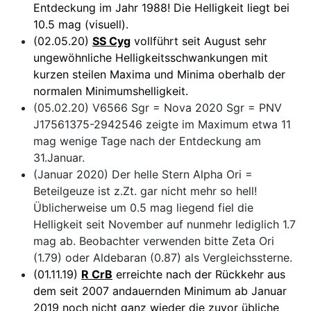
Entdeckung im Jahr 1988! Die Helligkeit liegt bei
10.5 mag (visuell).
(02.05.20)
SS Cyg
vollführt seit August sehr
ungewöhnliche Helligkeitsschwankungen mit
kurzen steilen Maxima und Minima oberhalb der
normalen Minimumshelligkeit.
(05.02.20) V6566 Sgr = Nova 2020 Sgr = PNV
J17561375-2942546 zeigte im Maximum etwa 11
mag wenige Tage nach der Entdeckung am
31.Januar.
(Januar 2020) Der helle Stern Alpha Ori =
Beteilgeuze ist z.Zt. gar nicht mehr so hell!
Üblicherweise um 0.5 mag liegend fiel die
Helligkeit seit November auf nunmehr lediglich 1.7
mag ab. Beobachter verwenden bitte Zeta Ori
(1.79) oder Aldebaran (0.87) als Vergleichssterne.
(01.11.19)
R CrB
erreichte nach der Rückkehr aus
dem seit 2007 andauernden Minimum ab Januar
2019 noch nicht ganz wieder die zuvor übliche