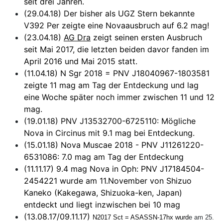
seit drei Jahren.
(29.04.18) Der bisher als UGZ Stern bekannte
V392 Per zeigte eine Novaausbruch auf 6.2 mag!
(23.04.18)
AG Dra
zeigt seinen ersten Ausbruch
seit Mai 2017, die letzten beiden davor fanden im
April 2016 und Mai 2015 statt.
(11.04.18) N Sgr 2018 = PNV J18040967-1803581
zeigte 11 mag am Tag der Entdeckung und lag
eine Woche später noch immer zwischen 11 und 12
mag.
(19.01.18) PNV J13532700-6725110: Mögliche
Nova in Circinus mit 9.1 mag bei Entdeckung.
(15.01.18) Nova Muscae 2018 - PNV J11261220-
6531086: 7.0 mag am Tag der Entdeckung
(11.11.17) 9.4 mag Nova in Oph: PNV J17184504-
2454221 wurde am 11.November von Shizuo
Kaneko (Kakegawa, Shizuoka-ken, Japan)
entdeckt und liegt inzwischen bei 10 mag
(13.08.17/09.11.17)
N2017 Sct = ASASSN-17hx wurd
e am 25.