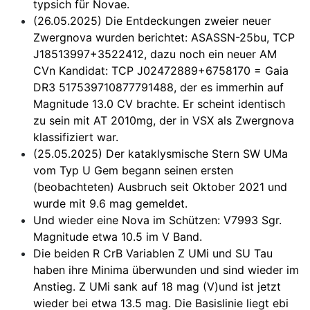
typsich für Novae.
(26.05.2025) Die Entdeckungen zweier neuer
Zwergnova wurden berichtet: ASASSN-25bu, TCP
J18513997+3522412, dazu noch ein neuer AM
CVn Kandidat: TCP J02472889+6758170 = Gaia
DR3 517539710877791488, der es immerhin auf
Magnitude 13.0 CV brachte. Er scheint identisch
zu sein mit AT 2010mg, der in VSX als Zwergnova
klassifiziert war.
(25.05.2025) Der kataklysmische Stern SW UMa
vom Typ U Gem begann seinen ersten
(beobachteten) Ausbruch seit Oktober 2021 und
wurde mit 9.6 mag gemeldet.
Und wieder eine Nova im Schützen: V7993 Sgr.
Magnitude etwa 10.5 im V Band.
Die beiden R CrB Variablen Z UMi und SU Tau
haben ihre Minima überwunden und sind wieder im
Anstieg. Z UMi sank auf 18 mag (V)und ist jetzt
wieder bei etwa 13.5 mag. Die Basislinie liegt ebi