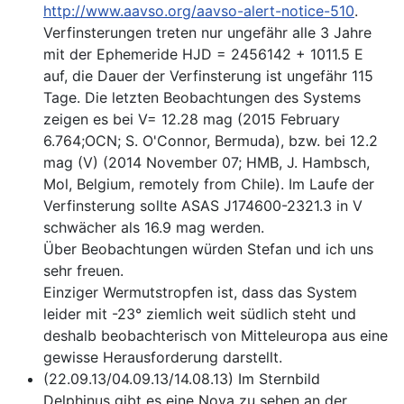
http://www.aavso.org/aavso-alert-notice-510
.
Verfinsterungen treten nur ungefähr alle 3 Jahre
mit der Ephemeride HJD = 2456142 + 1011.5 E
auf, die Dauer der Verfinsterung ist ungefähr 115
Tage. Die letzten Beobachtungen des Systems
zeigen es bei V= 12.28 mag (2015 February
6.764;OCN; S. O'Connor, Bermuda), bzw. bei 12.2
mag (V) (2014 November 07; HMB, J. Hambsch,
Mol, Belgium, remotely from Chile). Im Laufe der
Verfinsterung sollte ASAS J174600-2321.3 in V
schwächer als 16.9 mag werden.
Über Beobachtungen würden Stefan und ich uns
sehr freuen.
Einziger Wermutstropfen ist, dass das System
leider mit -23° ziemlich weit südlich steht und
deshalb beobachterisch von Mitteleuropa aus eine
gewisse Herausforderung darstellt.
(22.09.13/04.09.13/14.08.13) Im Sternbild
Delphinus gibt es eine Nova zu sehen an der