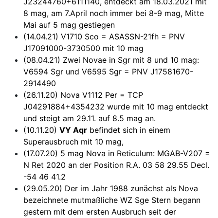
J23244760+6111140, entdeckt am 18.03.2021 mit
8 mag, am 7.April noch immer bei 8-9 mag, Mitte
Mai auf 5 mag gestiegen
(14.04.21) V1710 Sco = ASASSN-21fh = PNV
J17091000-3730500 mit 10 mag
(08.04.21) Zwei Novae in Sgr mit 8 und 10 mag:
V6594 Sgr und V6595 Sgr = PNV J17581670-
2914490
(26.11.20) Nova V1112 Per = TCP
J04291884+4354232 wurde mit 10 mag entdeckt
und steigt am 29.11. auf 8.5 mag an.
(10.11.20)
VY Aqr
befindet sich in einem
Superausbruch mit 10 mag,
(17.07.20) 5 mag Nova in Reticulum: MGAB-V207 =
N Ret 2020 an der Position R.A. 03 58 29.55 Decl.
-54 46 41.2
(29.05.20) Der im Jahr 1988 zunächst als Nova
bezeichnete mutmaßliche WZ Sge Stern begann
gestern mit dem ersten Ausbruch seit der