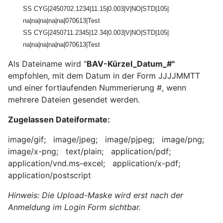
SS CYG|2450702.1234|11.15|0.003|V|NO|STD|105|
na|na|na|na|na|070613|Test
SS CYG|2450711.2345|12.34|0.003|V|NO|STD|105|
na|na|na|na|na|070613|Test
Als Dateiname wird "
BAV-Kürzel_Datum_#"
empfohlen, mit dem Datum in der Form JJJJMMTT
und einer fortlaufenden Nummerierung #, wenn
mehrere Dateien gesendet werden.
Zugelassen Dateiformate:
image/gif; image/jpeg; image/pjpeg; image/png;
image/x-png; text/plain; application/pdf;
application/vnd.ms-excel; application/x-pdf;
application/postscript
Hinweis: Die Upload-Maske wird erst nach der
Anmeldung im Login Form sichtbar.