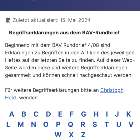
Details
Zuletzt aktualisiert: 15. Mai 2024
Begriffserklärungen aus dem BAV-Rundbrief
Beginnend mit dem BAV Rundbrief 4/08 sind
Erklärungen zu Begriffen in den Artikeln des jeweiligen
Heftes auf der letzten Seite zu finden. Auf dieser Web-
Seite werden diese und weitere Begriffserklärungen
gesammelt und können schnell nachgeschaut werden.
Für weitere Begriffserklärungen bitte an
Christoph
Held
wenden.
A
B
C
D
E
F
G
H
I
J
K
L
M
N
O
P
Q
R
S
T
U
V
W
X
Z