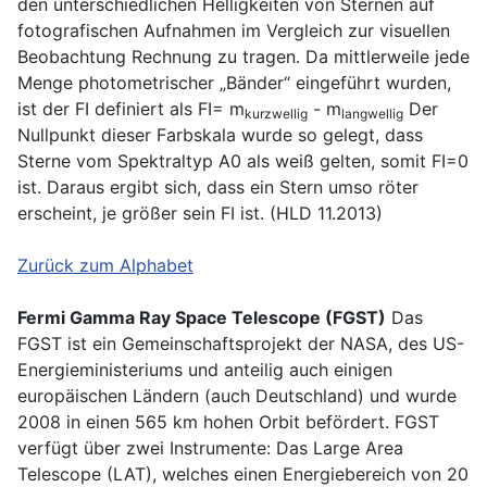
den unterschiedlichen Helligkeiten von Sternen auf
fotografischen Aufnahmen im Vergleich zur visuellen
Beobachtung Rechnung zu tragen. Da mittlerweile jede
Menge photometrischer „Bänder“ eingeführt wurden,
ist der FI definiert als FI= m
- m
Der
kurzwellig
langwellig
Nullpunkt dieser Farbskala wurde so gelegt, dass
Sterne vom Spektraltyp A0 als weiß gelten, somit FI=0
ist. Daraus ergibt sich, dass ein Stern umso röter
erscheint, je größer sein FI ist. (HLD 11.2013)
Zurück zum Alphabet
Fermi Gamma Ray Space Telescope (FGST)
Das
FGST ist ein Gemeinschaftsprojekt der NASA, des US-
Energieministeriums und anteilig auch einigen
europäischen Ländern (auch Deutschland) und wurde
2008 in einen 565 km hohen Orbit befördert. FGST
verfügt über zwei Instrumente: Das Large Area
Telescope (LAT), welches einen Energiebereich von 20