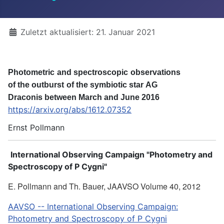
Details
Zuletzt aktualisiert: 21. Januar 2021
P
h
o
t
o
metr
i
c
a
n
d
s
p
ect
r
o
s
co
p
i
c
o
b
se
r
v
a
t
io
n
s
o
f
t
h
e
o
u
tb
u
r
st
o
f
t
h
e sym
b
io
t
i
c st
a
r
A
G
D
r
aco
n
i
s
b
etween
M
a
r
c
h
a
n
d
J
u
ne
2
0
1
6
https://arxiv.org/abs/1612.07352
Ernst Pollmann
International Observing Campaign "
Photometry and
Spectroscopy of P Cygni"
E. Pollmann and Th. Bauer, JAAVSO Volume 40, 2012
AAVSO -- International Observing Campaign:
Photometry and Spectroscopy of P Cygni