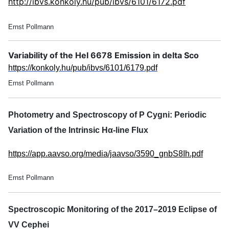
http://ibvs.konkoly.hu/pub/ibvs/6101/6172.pdf
Ernst Pollmann
Variability of the HeI 6678 Emission in delta Sco
https://konkoly.hu/pub/ibvs/6101/6179.pdf
Ernst Pollmann
Photometry and Spectroscopy of P Cygni: Periodic
Variation of the Intrinsic Hα-line Flux
https://app.aavso.org/media/jaavso/3590_gnbS8Ih.pdf
Ernst Pollmann
Spectroscopic Monitoring of the 2017–2019 Eclipse of
VV Cephei