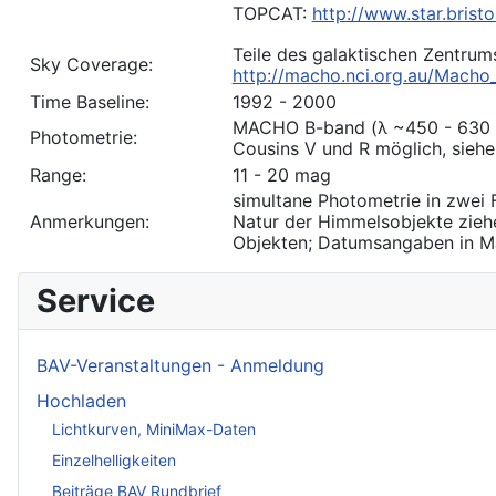
TOPCAT:
http://www.star.brist
Teile des galaktischen Zentrum
Sky Coverage:
http://macho.nci.org.au/Macho_
Time Baseline:
1992 - 2000
MACHO B-band (λ ~450 - 630 
Photometrie:
Cousins V und R möglich, siehe 
Range:
11 - 20 mag
simultane Photometrie in zwei F
Anmerkungen:
Natur der Himmelsobjekte ziehe
Objekten; Datumsangaben in MJ
Service
BAV-Veranstaltungen - Anmeldung
Hochladen
Lichtkurven, MiniMax-Daten
Einzelhelligkeiten
Beiträge BAV Rundbrief