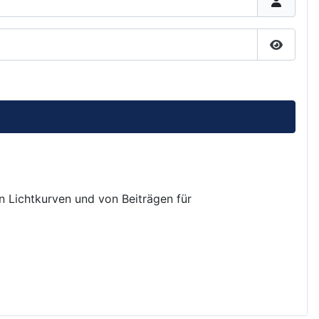
Passwor
on Lichtkurven und von Beiträgen für